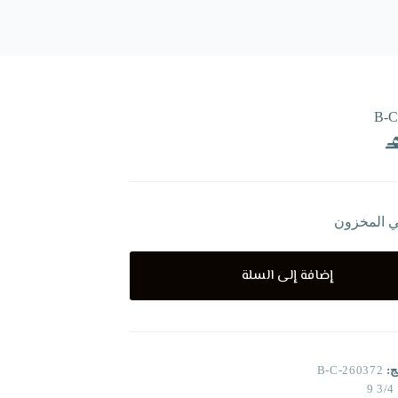
B-C
ي المخزون
إضافة إلى السلة
ج:
B-C-260372
3/4 9