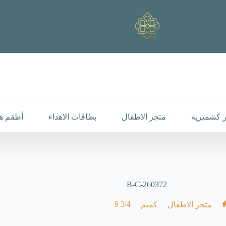
 كشميرية
متجر الاطفال
بطاقات الاهداء
أطقم هد
B-C-260372
B-C-260372
/
3/4 9
/
/
/
متجر الاطفال
كميم
لرئيسية