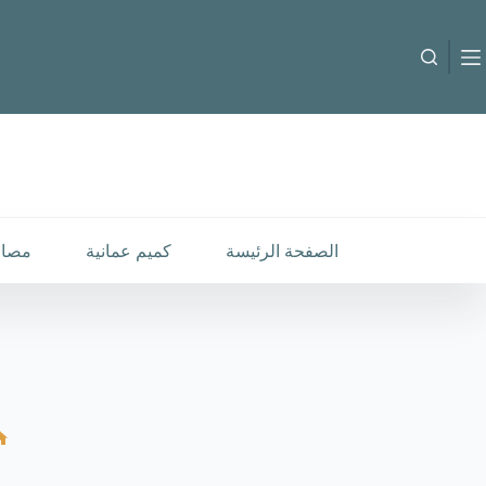
لتجاوز
لى
لمحتوى
B-C-260372
إضافة إلى السلة
4.000
متوفر في المخزون
الصفحة الرئيسة
كميم عمانية
مصار
ا