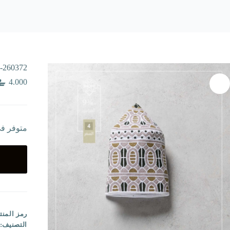
-260372
4.000
متوفر ف
رمز المنت
التصنيف: