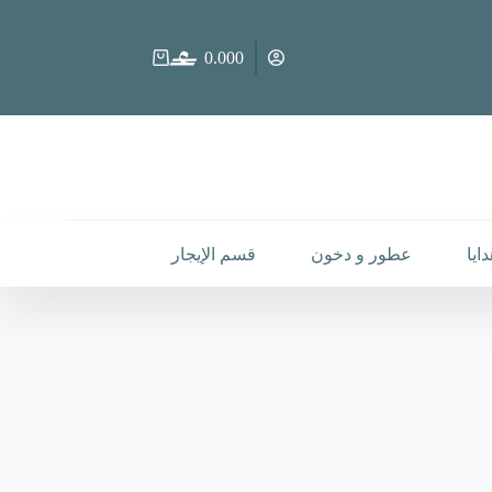
0.000
عربة
التسوق
ايا
عطور و دخون
قسم الإيجار