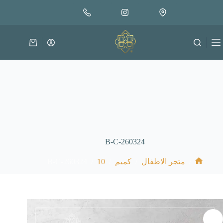
لتجاوز
إضافة إلى السلة
4.000
لى
متوفر في المخزون
لمحتوى
عربة
التسوق
B-C-260324
B-C-260324
/
10
/
/
/
متجر الاطفال
كميم
الرئيسية