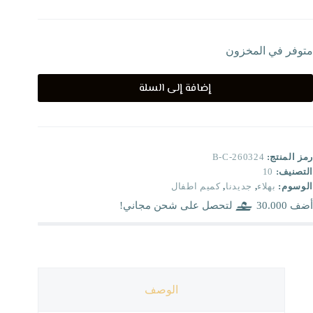
متوفر في المخزون
إضافة إلى السلة
رمز المنتج:
B-C-260324
التصنيف:
10
الوسوم:
بهلاء
,
جديدنا
,
كميم اطفال
أضف
30.000
لتحصل على شحن مجاني!
الوصف