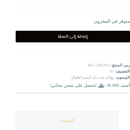
متوفر في المخزون
إضافة إلى السلة
رمز المنتج:
B-C-260305
التصنيف:
10
الوسوم:
بهلاء
,
جديدنا
,
كميم اطفال
أضف
30.000
لتحصل على شحن مجاني!
الوصف