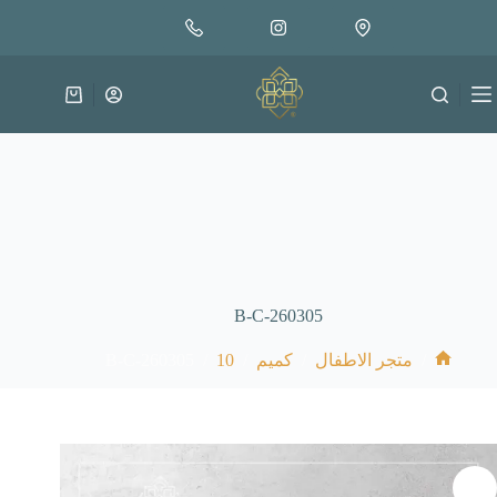
لتجاوز
إضافة إلى السلة
4.000
لى
متوفر في المخزون
لمحتوى
عربة
التسوق
B-C-260305
B-C-260305
/
10
/
/
/
متجر الاطفال
كميم
الرئيسية