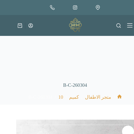
لتجاوز
إضافة إلى السلة
4.000
لى
متوفر في المخزون
لمحتوى
عربة
التسوق
B-C-260304
B-C-260304
/
10
/
/
/
متجر الاطفال
كميم
الرئيسية