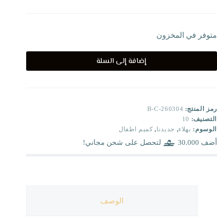
متوفر في المخزون
إضافة إلى السلة
رمز المنتج:
B-C-260304
التصنيف:
10
الوسوم:
بهلاء
,
جديدنا
,
كميم اطفال
أضف
30.000
لتحصل على شحن مجاني!
الوصف