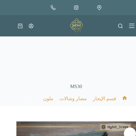
لتجاوز
لى
لمحتوى
عربة
التسوق
MS30
MS30
/
/
/
/
قسم الإيجار
مصار وشالات
ملون
الرئيسية