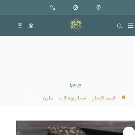
لتجاوز
لى
لمحتوى
عربة
التسوق
MS22
MS22
/
/
/
/
قسم الإيجار
مصار وشالات
ملون
الرئيسية