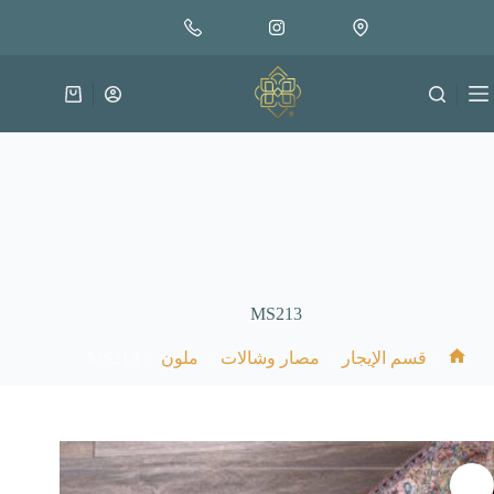
لتجاوز
لى
لمحتوى
عربة
التسوق
MS213
MS213
/
/
/
/
قسم الإيجار
مصار وشالات
ملون
الرئيسية