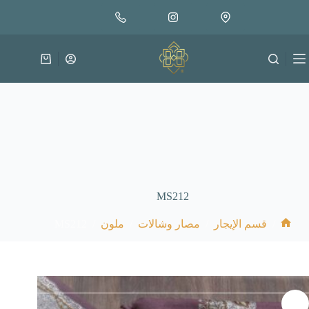
لتجاوز
لى
لمحتوى
عربة
التسوق
MS212
MS212
/
/
/
/
قسم الإيجار
مصار وشالات
ملون
الرئيسية