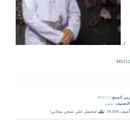
MS212
رمز المنتج:
MS212
التصنيف:
ملون
أضف
30.000
لتحصل على شحن مجاني!