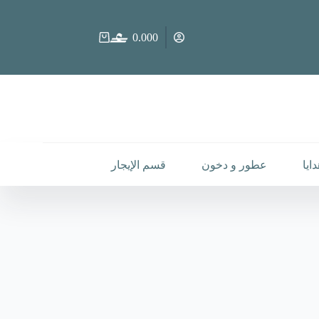
0.000
عربة
التسوق
ايا
عطور و دخون
قسم الإيجار