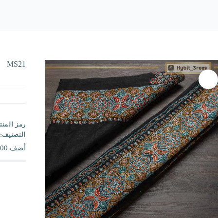
MS21
رمز المنت
التصنيف:
أضف
00