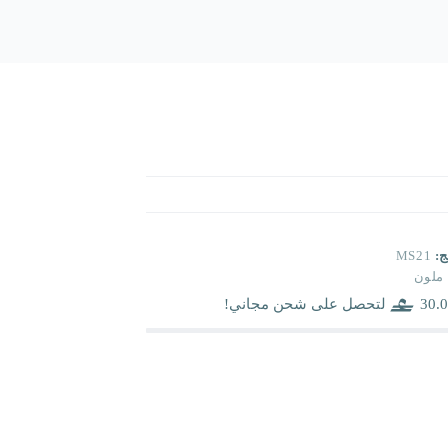
ج:
MS21
ملون
30.0
لتحصل على شحن مجاني!