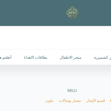
 كشميرية
متجر الاطفال
بطاقات الاهداء
أطقم هد
MS21
MS21
/
/
/
/
قسم الإيجار
مصار وشالات
ملون
لرئيسية