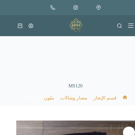
لتجاوز
لى
لمحتوى
عربة
التسوق
MS120
MS120
/
/
/
/
قسم الإيجار
مصار وشالات
ملون
الرئيسية