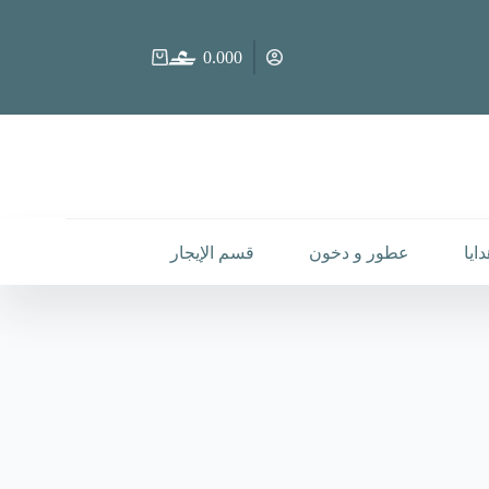
0.000
عربة
التسوق
ايا
عطور و دخون
قسم الإيجار