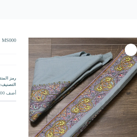
MS000
رمز المنت
التصنيف:
أضف
00