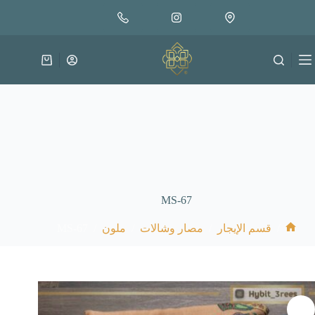
لتجاوز
لى
لمحتوى
عربة
التسوق
MS-67
MS-67
/
/
/
/
قسم الإيجار
مصار وشالات
ملون
الرئيسية