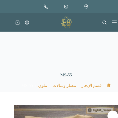
لتجاوز
لى
لمحتوى
عربة
التسوق
MS-55
MS-55
/
/
/
/
قسم الإيجار
مصار وشالات
ملون
الرئيسية