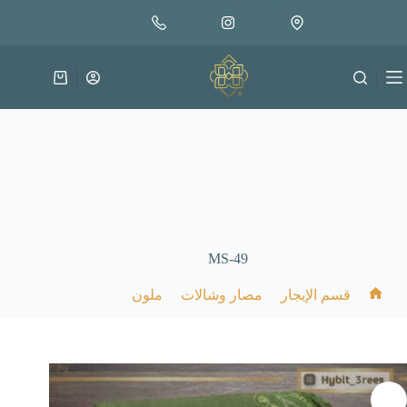
لتجاوز
لى
لمحتوى
عربة
التسوق
MS-49
MS-49
/
/
/
/
قسم الإيجار
مصار وشالات
ملون
الرئيسية