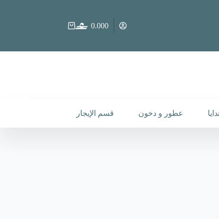
0.000
عربة
التسوق
ايا
عطور و دخون
قسم الإيجار