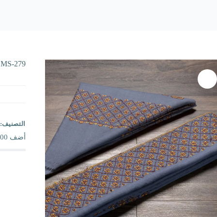
MS-279
التصنيف:
أضف
00