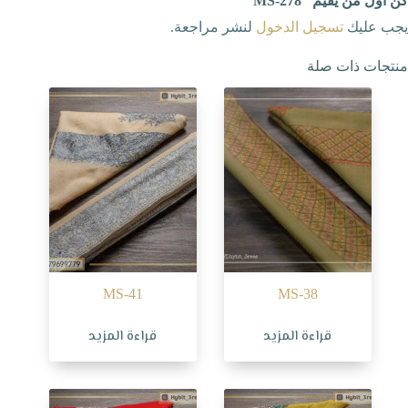
كن أول من يقيم “MS-278”
يجب عليك
تسجيل الدخول
لنشر مراجعة.
منتجات ذات صلة
MS-41
MS-38
قراءة المزيد
قراءة المزيد