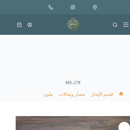
لتجاوز
لى
لمحتوى
عربة
التسوق
MS-278
MS-278
/
/
/
/
قسم الإيجار
مصار وشالات
ملون
الرئيسية