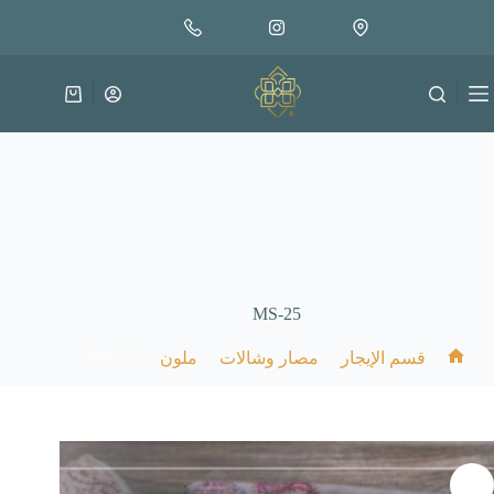
لتجاوز
لى
لمحتوى
عربة
التسوق
MS-25
MS-25
/
/
/
/
قسم الإيجار
مصار وشالات
ملون
الرئيسية