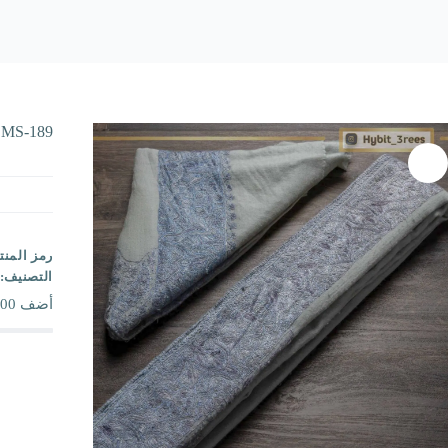
MS-189
رمز المنت
التصنيف:
أضف
00