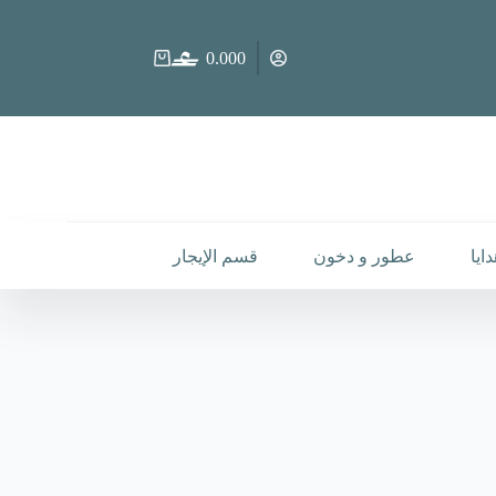
0.000
عربة
التسوق
ايا
عطور و دخون
قسم الإيجار