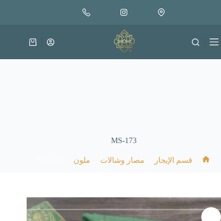
لتجاوز
لى
لمحتوى
عربة
التسوق
MS-173
MS-173
/
/
/
/
قسم الإيجار
مصار وشالات
ملون
الرئيسية