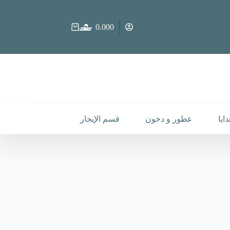
0.000
عربة
التسوق
ايا
عطور و دخون
قسم الإيجار