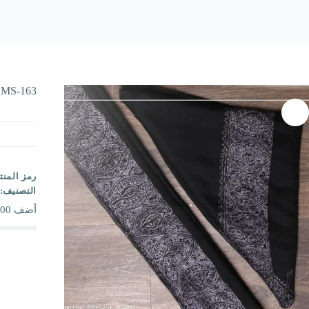
MS-163
رمز المنت
التصنيف:
أضف
00