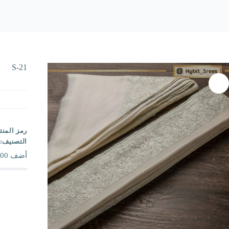
S-21
رمز المنت
التصنيف:
أضف
00