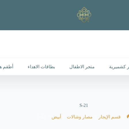
 كشميرية
متجر الاطفال
بطاقات الاهداء
أطقم هد
S-21
S-21
/
/
/
/
قسم الإيجار
مصار وشالات
أبيض
الرئيسية