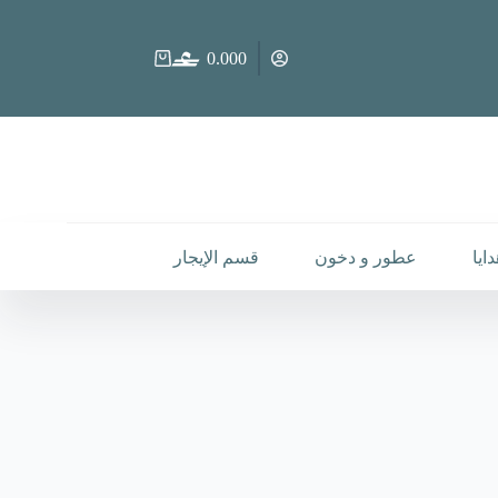
0.000
عربة
التسوق
ايا
عطور و دخون
قسم الإيجار