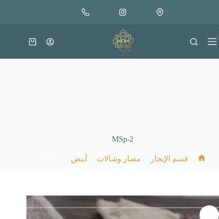
لتجاوز
لى
لمحتوى
عربة
التسوق
MSp-2
MSp-2
/
/
/
/
قسم الإيجار
مصار وشالات
أبيض
الرئيسية