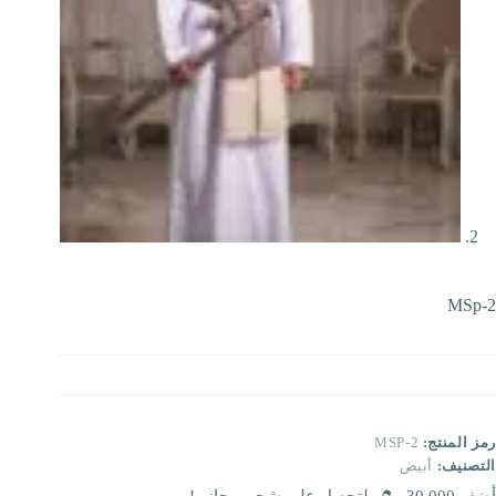
MSp-2
رمز المنتج:
MSP-2
التصنيف:
أبيض
أضف
30.000
لتحصل على شحن مجاني!