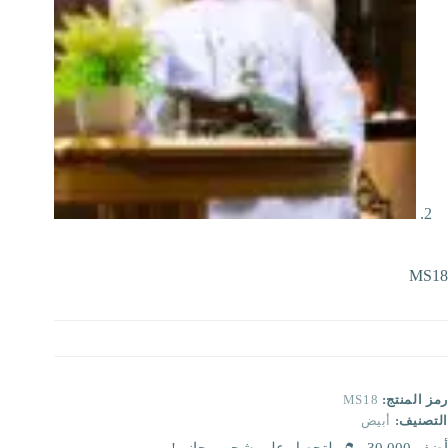
MS18
رمز المنتج:
MS18
التصنيف:
أبيض
أضف
30.000
لتحصل على شحن مجاني!