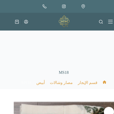
لتجاوز
لى
لمحتوى
عربة
التسوق
MS18
MS18
/
/
/
/
قسم الإيجار
مصار وشالات
أبيض
الرئيسية