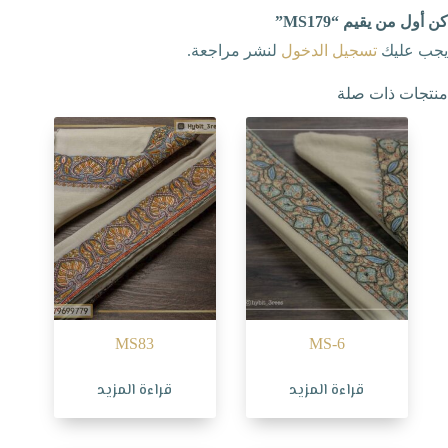
كن أول من يقيم “MS179”
يجب عليك
تسجيل الدخول
لنشر مراجعة.
منتجات ذات صلة
MS83
MS-6
قراءة المزيد
قراءة المزيد