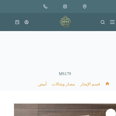
لتجاوز
لى
لمحتوى
عربة
التسوق
MS179
MS179
/
/
/
/
قسم الإيجار
مصار وشالات
أبيض
الرئيسية