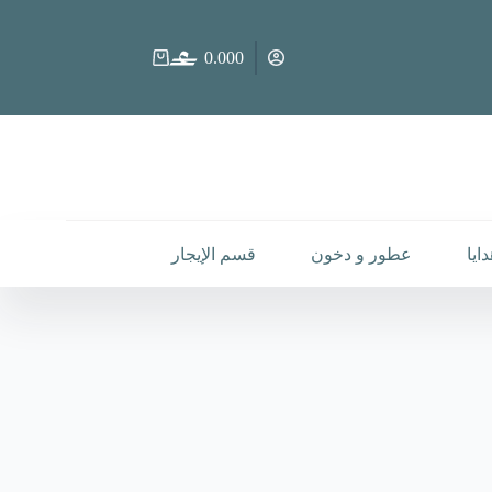
0.000
عربة
التسوق
ايا
عطور و دخون
قسم الإيجار