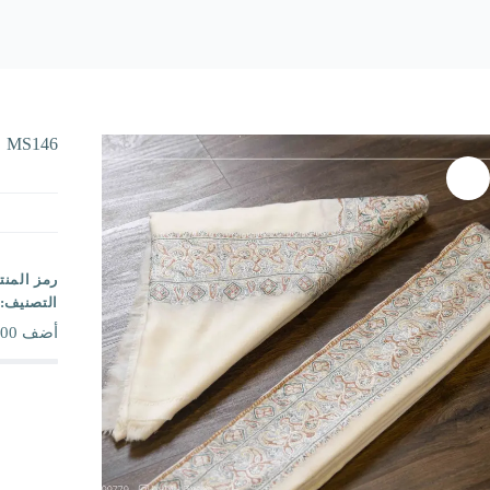
MS146
رمز المنت
التصنيف:
أضف
00