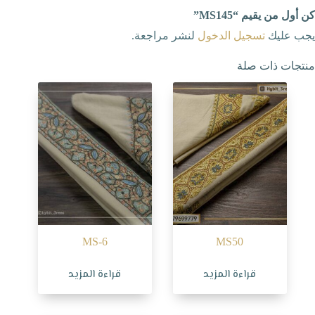
كن أول من يقيم “MS145”
يجب عليك
تسجيل الدخول
لنشر مراجعة.
منتجات ذات صلة
MS-6
MS50
قراءة المزيد
قراءة المزيد