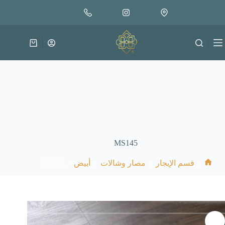
لتجاوز
لى
لمحتوى
عربة
التسوق
MS145
MS145
/
/
/
/
قسم الإيجار
مصار وشالات
أبيض
الرئيسية