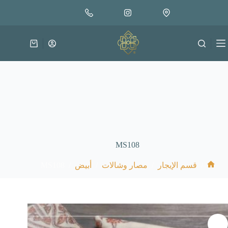
لتجاوز
لى
لمحتوى
عربة
التسوق
MS108
MS108
/
/
/
/
قسم الإيجار
مصار وشالات
أبيض
الرئيسية