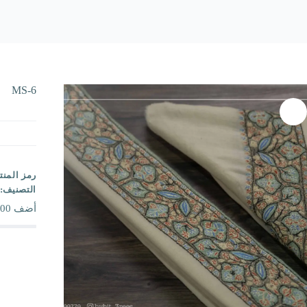
MS-6
رمز المنت
التصنيف:
أضف
00