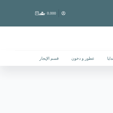
0.000
عربة
التسوق
ايا
عطور و دخون
قسم الإيجار