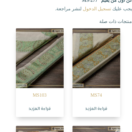
كن أول من يقيم “MS-277”
يجب عليك
تسجيل الدخول
لنشر مراجعة.
منتجات ذات صلة
MS103
MS74
قراءة المزيد
قراءة المزيد