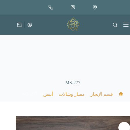
لتجاوز
لى
لمحتوى
عربة
التسوق
MS-277
MS-277
/
/
/
/
قسم الإيجار
مصار وشالات
أبيض
الرئيسية