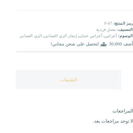
رمز المنتج:
F-47
التصنيف:
مصار فردية
الوسوم:
أعراس
,
أعراس عمان
,
إيجار الزي العماني
,
الزي العماني
أضف
30.000
لتحصل على شحن مجاني!
التعليقات
المراجعات
لا توجد مراجعات بعد.