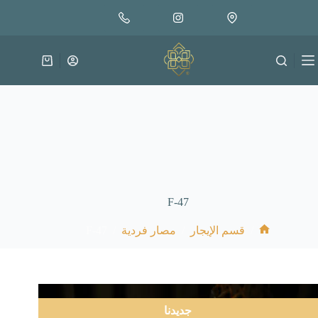
لتجاوز
لى
لمحتوى
عربة
التسوق
F-47
F-47
/
/
/
قسم الإيجار
مصار فردية
الرئيسية
جديدنا