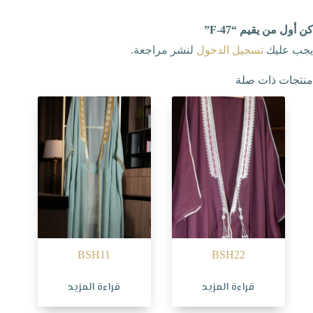
كن أول من يقيم “F-47”
يجب عليك
تسجيل الدخول
لنشر مراجعة.
منتجات ذات صلة
BSH11
BSH22
قراءة المزيد
قراءة المزيد