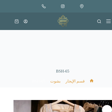
لتجاوز
لى
لمحتوى
عربة
التسوق
BSH-65
BSH-65
/
/
/
قسم الإيجار
بشوت
الرئيسية