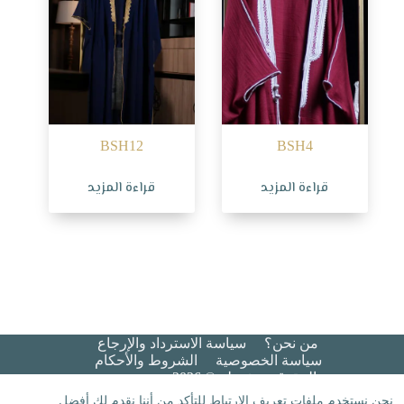
BSH12
BSH4
قراءة المزيد
قراءة المزيد
من نحن؟
سياسة الاسترداد والإرجاع
سياسة الخصوصية
الشروط والأحكام​
جميع الحقوق محفوظة © 2026 هيبة عريس
نحن نستخدم ملفات تعريف الارتباط للتأكد من أننا نقدم لك أفضل