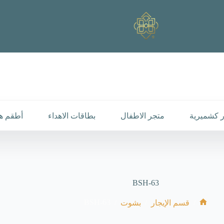
 كشميرية
متجر الاطفال
بطاقات الاهداء
أطقم هد
BSH-63
BSH-63
/
/
/
قسم الإيجار
بشوت
الرئيسية