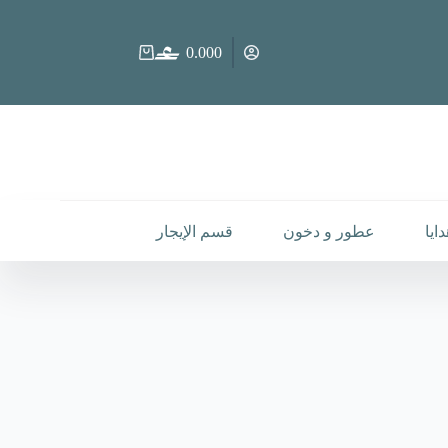
0.000
عربة
التسوق
ايا
عطور و دخون
قسم الإيجار