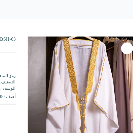
BSH-63
رمز المنت
التصنيف:
الوسم:
ب
أضف
00