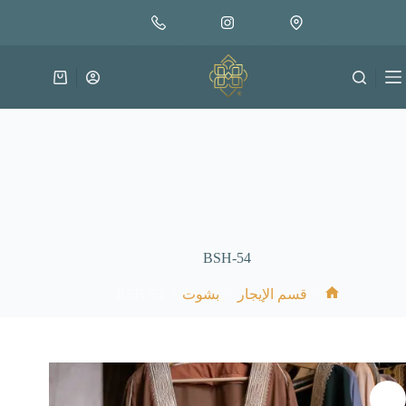
لتجاوز
لى
لمحتوى
عربة
التسوق
BSH-54
BSH-54
/
/
/
قسم الإيجار
بشوت
الرئيسية