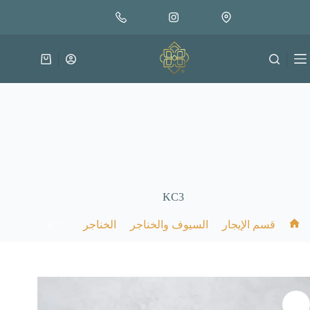
لتجاوز
لى
لمحتوى
عربة
التسوق
KC3
KC3
/
/
/
/
قسم الإيجار
السيوف والخناجر
الخناجر
الرئيسية