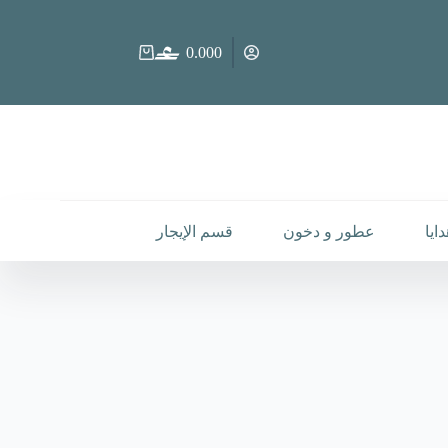
0.000
عربة
التسوق
ايا
عطور و دخون
قسم الإيجار