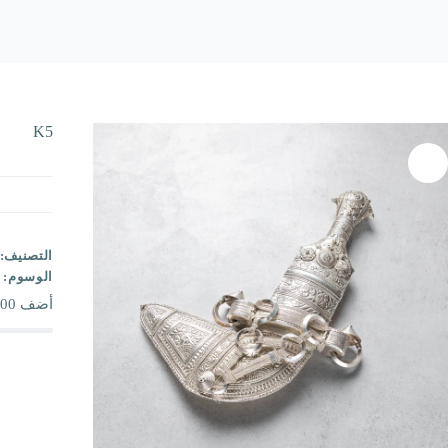
K5
التصنيف:
الوسوم:
أضف
00