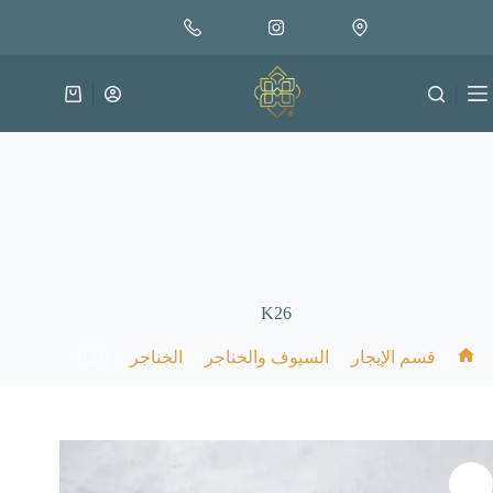
لتجاوز
لى
لمحتوى
عربة
التسوق
K26
K26
/
/
/
/
قسم الإيجار
السيوف والخناجر
الخناجر
الرئيسية