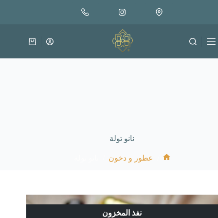
لتجاوز
لى
لمحتوى
عربة
التسوق
نانو تولة
/
/
عطور و دخون
نانو تولة
الرئيسية
نفذ المخزون