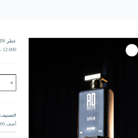
عطر CAPLIN
12.000
كمية
عطر
CAPLIN
التصنيف:
أضف
00