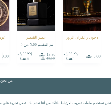
دخون زعفران الروز
عطر القيصر
عود 
تم التقييم
5.00
من 5
إضافة إلى
إضافة إلى
13.800
3.000
5.000
السعر
السعر
السلة
السلة
15.000
الحالي
الأصلي
هو:
هو:
15.000.
13.800.
من نحن؟
نحن نستخدم ملفات تعريف الارتباط للتأكد من أننا نقدم لك أفضل تجربة على مو