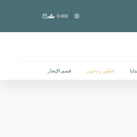
0.000
عربة
التسوق
ايا
عطور و دخون
قسم الإيجار