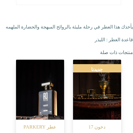
يأخذك هذا العطر في رحلة مليئة بالروائح المبهجة والحضارة الملهمه
قاعدة العطر : الليذر
منتجات ذات صلة
جديدنا
دخون 17
عطر PARKERY