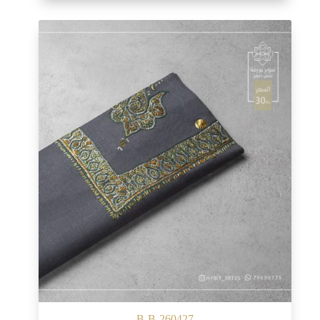
B-B-260427