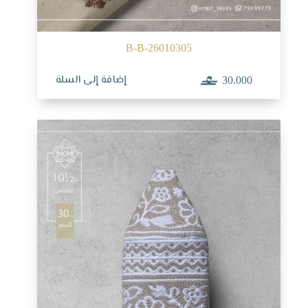
B-B-26010305
إضافة إلى السلة
30.000