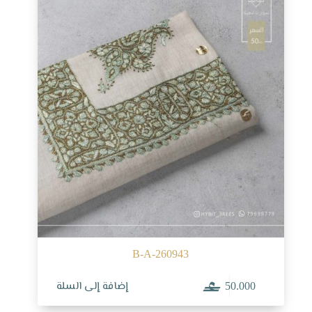
B-A-260943
إضافة إلى السلة
50.000